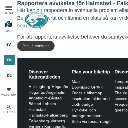
Rapportera avvikelse för Halmstad - Fal
Här kan du rapportera in eventuella problem elle
MENU
Beskriv detaljerat och lämna en plats så kan vi 
som möjligt.
MAP
För att rapportera avvikelse behöver du samtycka
SV
Yes, I consent
EN
Discover
Plan your biketrip
Disco
DE
Kattegattleden
Map
Tempor
Helsingborg-Höganäs
Download GPX-fil
Inspira
Höganäs-Ängelholm
Order a bikemap,
The rig
WEBSHOP
Ängelholm-Båstad
inspiration folder and
access
Båstad-Laholm-
cloth badge
Freque
Halmstad
Hyr cykel och
questi
SEARCH
Halmstad-Falkenberg
bagagetransport
Falkenberg-Varberg
Boka via researrangör
Varberg-Kungsbacka