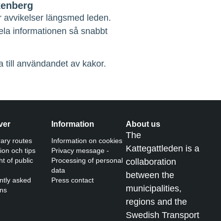
kenberg
r avvikelser längsmed leden.
dela informationen så snabbt
 till användandet av kakor.
ver
Information
About us
The
ary routes
Information on cookies
Kattegattleden is a
tion och tips
Privacy message -
ht of public
Processing of personal
collaboration
data
between the
ntly asked
Press contact
municipalities,
ons
regions and the
Swedish Transport